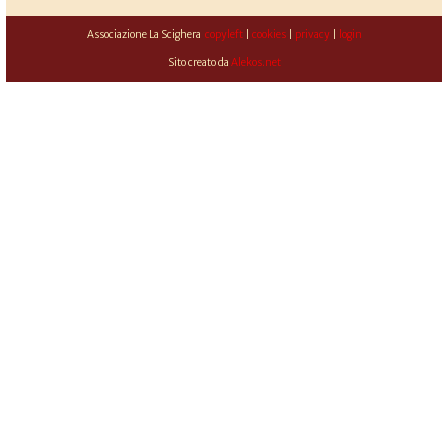
Associazione La Scighera
copyleft
|
cookies
|
privacy
|
login
Sito creato da
Alekos.net