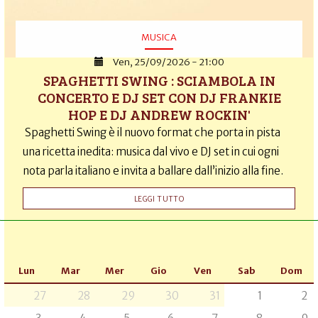
MUSICA
Ven, 25/09/2026 - 21:00
SPAGHETTI SWING : SCIAMBOLA IN
CONCERTO E DJ SET CON DJ FRANKIE
HOP E DJ ANDREW ROCKIN'
Spaghetti Swing è il nuovo format che porta in pista
una ricetta inedita: musica dal vivo e DJ set in cui ogni
nota parla italiano e invita a ballare dall’inizio alla fine.
LEGGI TUTTO
Lun
Mar
Mer
Gio
Ven
Sab
Dom
27
28
29
30
31
1
2