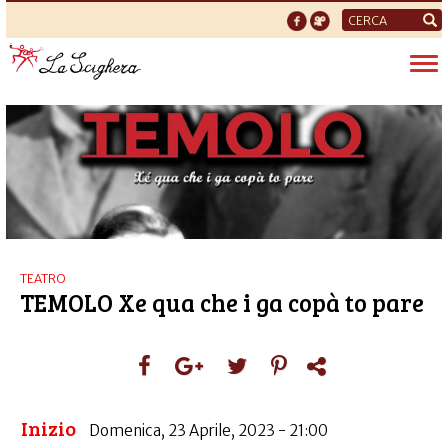
Form
di
Tog
ricerca
nav
TEATRO
TEMOLO Xe qua che i ga copà to pare
Inizio
Domenica, 23 Aprile, 2023 - 21:00