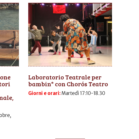
ione
Laboratorio Teatrale per
tori
bambin* con Chorós Teatro
Giorni e orari:
Martedì 17:10-18.30
nale,
obre,