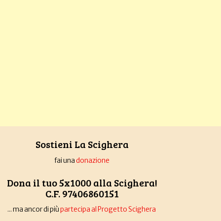
Sostieni La Scighera
fai una
donazione
Dona il tuo 5x1000 alla Scighera!
C.F. 97406860151
... ma ancor di più
partecipa al Progetto Scighera