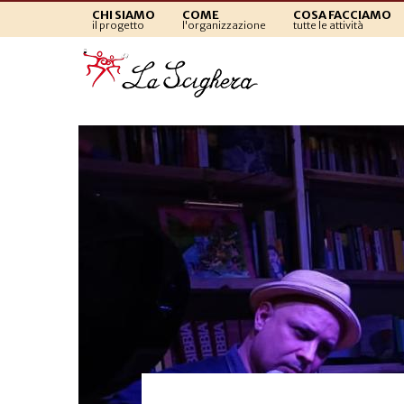
CHI SIAMO
COME
COSA FACCIAMO
il progetto
l'organizzazione
tutte le attività