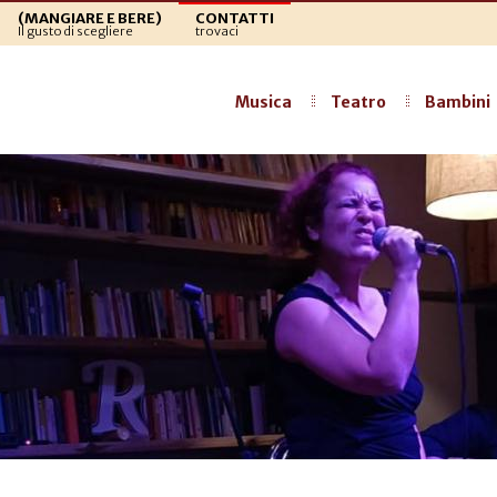
(MANGIARE E BERE)
CONTATTI
Il gusto di scegliere
trovaci
Musica
Teatro
Bambini