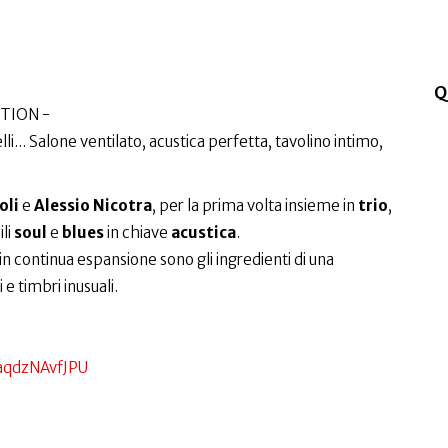
l
Q
TION -
elli... Salone ventilato, acustica perfetta, tavolino intimo,
oli
e
Alessio Nicotra
, per la prima volta insieme in
trio
,
li
soul
e
blues
in chiave
acustica
.
in continua espansione sono gli ingredienti di una
e timbri inusuali.
.
/aqdzNAvfJPU