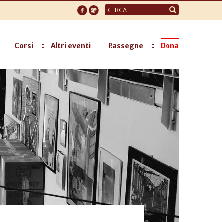
Form
di
ricerca
Corsi
Altri eventi
Rassegne
Dona