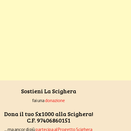
Sostieni La Scighera
fai una
donazione
Dona il tuo 5x1000 alla Scighera!
C.F. 97406860151
... ma ancor di più
partecipa al Progetto Scighera