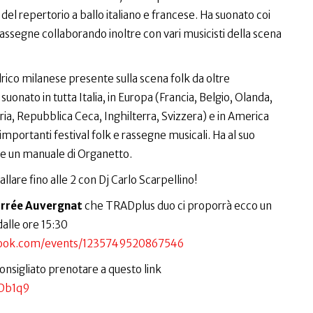
 del repertorio a ballo italiano e francese. Ha suonato coi
l, rassegne collaborando inoltre con vari musicisti della scena
rico milanese presente sulla scena folk da oltre
suonato in tutta Italia, in Europa (Francia, Belgio, Olanda,
ia, Repubblica Ceca, Inghilterra, Svizzera) e in America
importanti festival folk e rassegne musicali. Ha al suo
e e un manuale di Organetto.
allare fino alle 2 con Dj Carlo Scarpellino!
rrée Auvergnat
che TRADplus duo ci proporrà ecco un
alle ore 15:30
book.com/events/1235749520867546
consigliato prenotare a questo link
2Db1q9