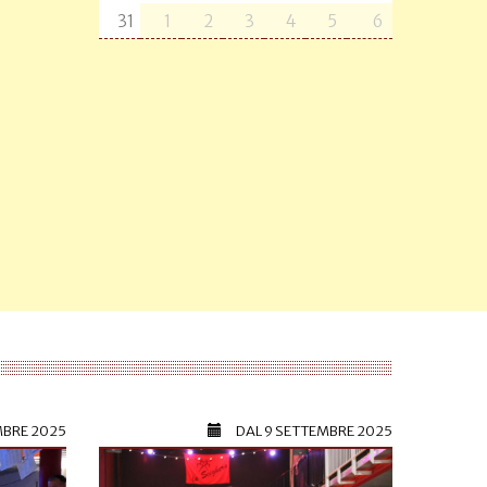
31
1
2
3
4
5
6
MBRE 2025
DAL
9 SETTEMBRE 2025