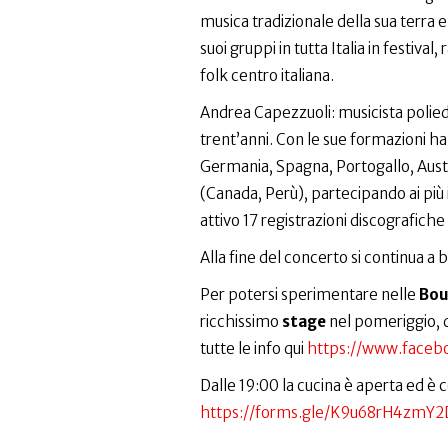
musica tradizionale della sua terra e
suoi gruppi in tutta Italia in festiva
folk centro italiana.
Andrea Capezzuoli: musicista polied
trent’anni. Con le sue formazioni ha 
Germania, Spagna, Portogallo, Austr
(Canada, Perù), partecipando ai più 
attivo 17 registrazioni discografich
Alla fine del concerto si continua a b
Per potersi sperimentare nelle
Bou
ricchissimo
stage
nel pomeriggio, d
tutte le info qui
https://www.face
Dalle 19:00 la cucina è aperta ed è 
https://forms.gle/K9u68rH4zmY