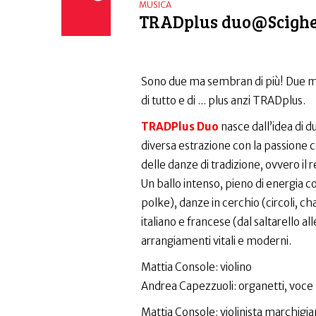
MUSICA
TRADplus duo@Scighe
Sono due ma sembran di più! Due musi
di tutto e di ... plus anzi TRADplus.
TRADPlus Duo
nasce dall’idea di d
diversa estrazione con la passione 
delle danze di tradizione, ovvero 
Un ballo intenso, pieno di energia 
polke), danze in cerchio (circoli, c
italiano e francese (dal saltarello a
arrangiamenti vitali e moderni.
Mattia Console: violino
Andrea Capezzuoli: organetti, voce
Mattia Console: violinista marchigian