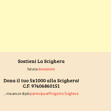
Sostieni La Scighera
fai una
donazione
Dona il tuo 5x1000 alla Scighera!
C.F. 97406860151
... ma ancor di più
partecipa al Progetto Scighera