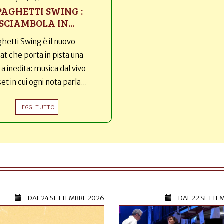
PAGHETTI SWING :
SCIAMBOLA IN...
hetti Swing è il nuovo
t che porta in pista una
ta inedita: musica dal vivo
set in cui ogni nota parla...
LEGGI TUTTO
DAL
24 SETTEMBRE 2026
DAL
22 SETTE