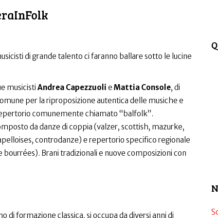
raInFolk
Q
cisti di grande talento ci faranno ballare sotto le lucine
ue musicisti
Andrea Capezzuoli
e
Mattia Console
, di
comune per la riproposizione autentica delle musiche e
il repertorio comunemente chiamato “balfolk”.
composto da danze di coppia (valzer, scottish, mazurke,
hapelloises, controdanze) e repertorio specifico regionale
lle bourrées). Brani tradizionali e nuove composizioni con
N
S
o di formazione classica, si occupa da diversi anni di