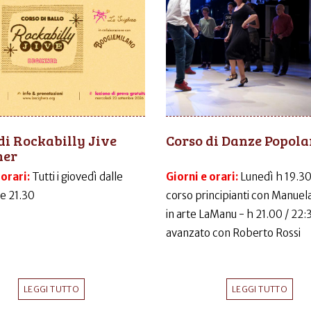
di Rockabilly Jive
Corso di Danze Popola
ner
 orari:
Tutti i giovedì dalle
Giorni e orari:
Lunedì h 19.30
le 21.30
corso principianti con Manuela
in arte LaManu - h 21.00 / 22:
avanzato con Roberto Rossi
LEGGI TUTTO
LEGGI TUTTO