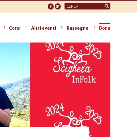
Form
di
ricerca
Corsi
Altri eventi
Rassegne
Dona