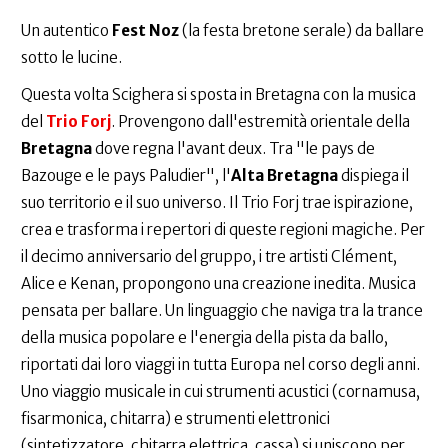
Un autentico
Fest Noz
(la festa bretone serale) da ballare
sotto le lucine.
Questa volta Scighera si sposta in Bretagna con la musica
del
Trio Forj
. Provengono dall'estremità orientale della
Bretagna
dove regna l'avant deux. Tra "le pays de
Bazouge e le pays Paludier", l'
Alta Bretagna
dispiega il
suo territorio e il suo universo. Il Trio Forj trae ispirazione,
crea e trasforma i repertori di queste regioni magiche. Per
il decimo anniversario del gruppo, i tre artisti Clément,
Alice e Kenan, propongono una creazione inedita. Musica
pensata per ballare. Un linguaggio che naviga tra la trance
della musica popolare e l'energia della pista da ballo,
riportati dai loro viaggi in tutta Europa nel corso degli anni.
Uno viaggio musicale in cui strumenti acustici (cornamusa,
fisarmonica, chitarra) e strumenti elettronici
(sintetizzatore, chitarra elettrica, cassa) si uniscono per