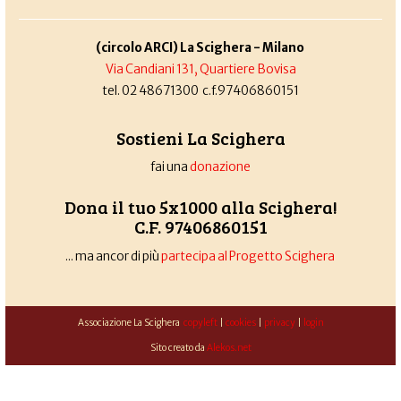
(circolo ARCI) La Scighera - Milano
Via Candiani 131, Quartiere Bovisa
tel. 02 48671300 c.f.97406860151
Sostieni La Scighera
fai una
donazione
Dona il tuo 5x1000 alla Scighera!
C.F. 97406860151
... ma ancor di più
partecipa al Progetto Scighera
Associazione La Scighera
copyleft
|
cookies
|
privacy
|
login
Sito creato da
Alekos.net