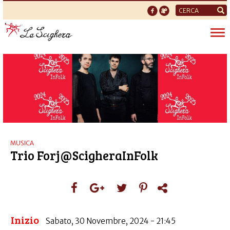
Form
di
Tog
ricerca
nav
MUSICA
Trio Forj@ScigheraInFolk
Inizio
Sabato, 30 Novembre, 2024 - 21:45