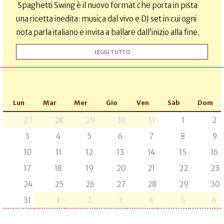
Spaghetti Swing è il nuovo format che porta in pista
una ricetta inedita: musica dal vivo e DJ set in cui ogni
nota parla italiano e invita a ballare dall’inizio alla fine.
LEGGI TUTTO
Lun
Mar
Mer
Gio
Ven
Sab
Dom
27
28
29
30
31
1
2
3
4
5
6
7
8
9
10
11
12
13
14
15
16
17
18
19
20
21
22
23
24
25
26
27
28
29
30
31
1
2
3
4
5
6