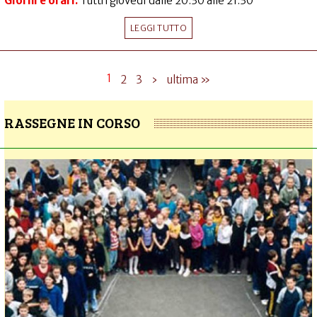
Giorni e orari:
Tutti i giovedì dalle 20.30 alle 21.30
LEGGI TUTTO
1
2
3
›
ultima »
RASSEGNE IN CORSO