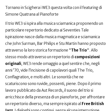
Tornano in Scighera i WE3 questa volta con il featuring di
Simone Quatrana al Pianoforte
Il trio WE3 si ispira alla musica sciamanica proponendo un
particolare repertorio dedicato ai Seventies Tale
ispirazione nasce dalla musica magmatica e sciamanica
che John Surman, Bar Philips e Stu Martin hanno proposto
attraverso la loro storica formazione "
The Trio
". Allo
stesso modo attraverso un repertorio di
composizioni
originali
, WE3 rende omaggio a quel sentire che, negli
anni ’70, vide l’incisione di capolavori quali The Trio,
Conflagration, e molti altri. Le sonorità che ne
scaturiscono sono ruvide, possenti, piene. Dopo il primo
lavoro pubblicato da Aut Records, il suono del trio si
arricchisce della presenza di un pianoforte, per affrontare
un repertorio diverso, ma sempre ispirato al
Free British
Jazz
. I dialoghi sono continui, senza alcuna interruzione,