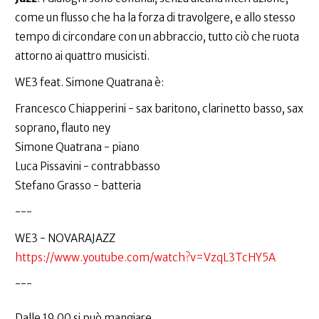
come un flusso che ha la forza di travolgere, e allo stesso
tempo di circondare con un abbraccio, tutto ciò che ruota
attorno ai quattro musicisti.
WE3 feat. Simone Quatrana è:
Francesco Chiapperini - sax baritono, clarinetto basso, sax
soprano, flauto ney
Simone Quatrana - piano
Luca Pissavini - contrabbasso
Stefano Grasso - batteria
---
WE3 - NOVARAJAZZ
https://www.youtube.com/watch?v=VzqL3TcHY5A
---
Dalle 19.00 si può mangiare