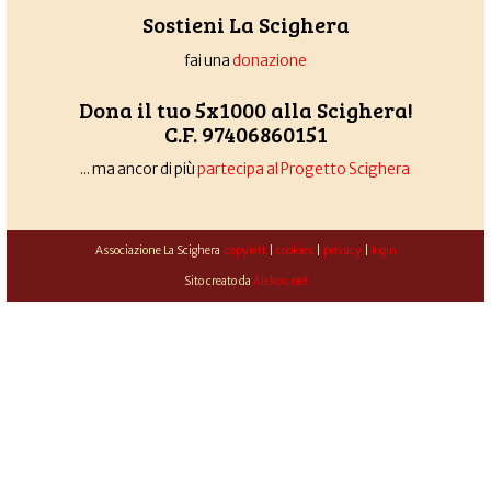
Sostieni La Scighera
fai una
donazione
Dona il tuo 5x1000 alla Scighera!
C.F. 97406860151
... ma ancor di più
partecipa al Progetto Scighera
Associazione La Scighera
copyleft
|
cookies
|
privacy
|
login
Sito creato da
Alekos.net