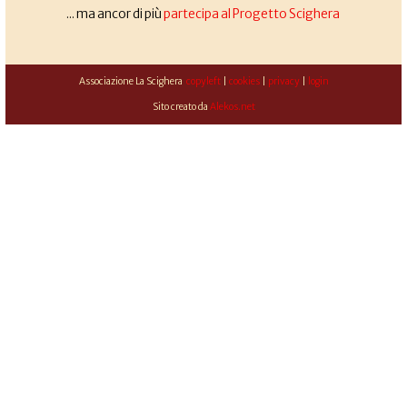
... ma ancor di più
partecipa al Progetto Scighera
Associazione La Scighera
copyleft
|
cookies
|
privacy
|
login
Sito creato da
Alekos.net