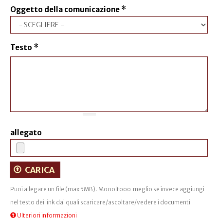
Oggetto della comunicazione
*
Testo
*
allegato
CARICA
Puoi allegare un file (max 5MB). Moooltooo meglio se invece aggiungi
nel testo dei link dai quali scaricare/ascoltare/vedere i documenti
Ulteriori informazioni
I