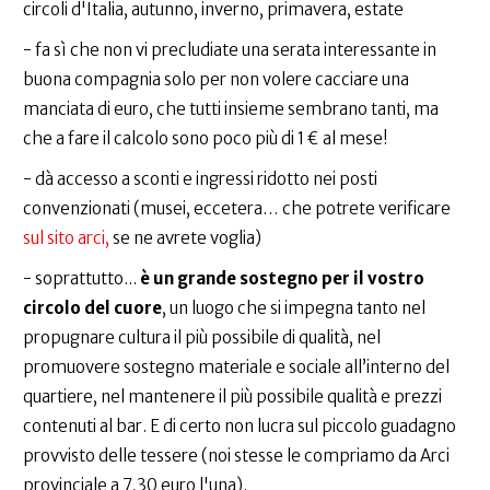
circoli d'Italia, autunno, inverno, primavera, estate
- fa sì che non vi precludiate una serata interessante in
buona compagnia solo per non volere cacciare una
manciata di euro, che tutti insieme sembrano tanti, ma
che a fare il calcolo sono poco più di 1 € al mese!
- dà accesso a sconti e ingressi ridotto nei posti
convenzionati (musei, eccetera… che potrete verificare
sul sito arci,
se ne avrete voglia)
- soprattutto...
è un grande sostegno per il vostro
circolo del cuore
, un luogo che si impegna tanto nel
propugnare cultura il più possibile di qualità, nel
promuovere sostegno materiale e sociale all’interno del
quartiere, nel mantenere il più possibile qualità e prezzi
contenuti al bar. E di certo non lucra sul piccolo guadagno
provvisto delle tessere (noi stesse le compriamo da Arci
provinciale a 7,30 euro l'una).