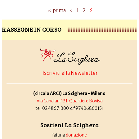
3
« prima
‹
1
2
RASSEGNE IN CORSO
Iscriviti alla Newsletter
(circolo ARCI) La Scighera - Milano
Via Candiani 131, Quartiere Bovisa
tel. 02 48671300 c.f.97406860151
Sostieni La Scighera
fai una
donazione