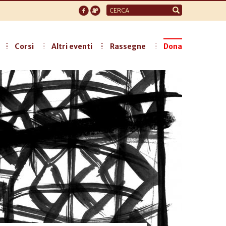
Form
di
ricerca
Corsi
Altri eventi
Rassegne
Dona