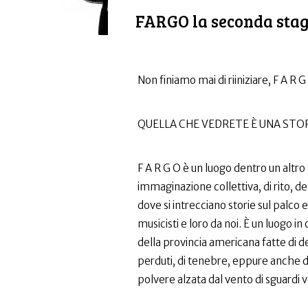
FARGO la seconda sta
Non finiamo mai di riiniziare, F A R 
QUELLA CHE VEDRETE È UNA STOR
F A R G O è un luogo dentro un altro
immaginazione collettiva, di rito, d
dove si intrecciano storie sul palco e 
musicisti e loro da noi. È un luogo in
della provincia americana fatte di d
perduti, di tenebre, eppure anche di 
polvere alzata dal vento di sguardi v