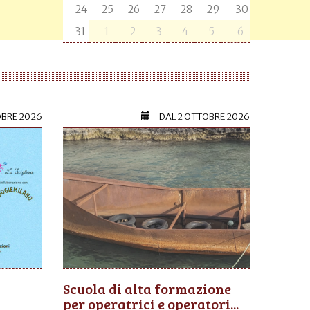
24
25
26
27
28
29
30
31
1
2
3
4
5
6
OBRE 2026
DAL
2 OTTOBRE 2026
Scuola di alta formazione
per operatrici e operatori...