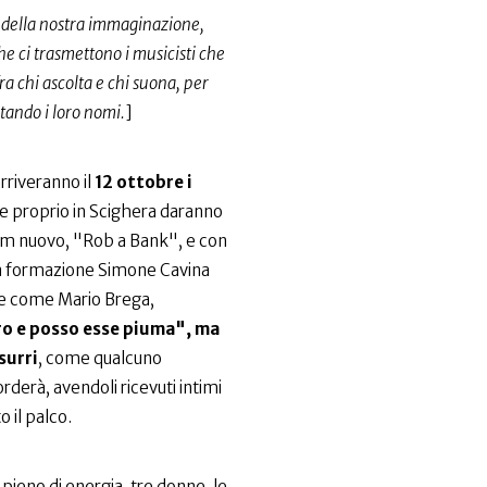
o della nostra immaginazione,
che ci trasmettono i musicisti che
ra chi ascolta e chi suona, per
itando i loro nomi.
]
rriveranno il
12 ottobre i
che proprio in Scighera daranno
lbum nuovo, "Rob a Bank", e con
lla formazione Simone Cavina
re come Mario Brega,
ro e posso esse piuma", ma
surri
, come qualcuno
rderà, avendoli ricevuti intimi
 il palco.
 pieno di energia, tre donne, le