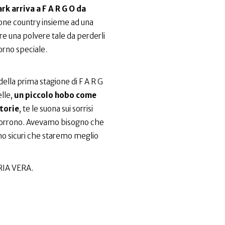
rk arriva a F A R G O da
ione country insieme ad una
are una polvere tale da perderli
iorno speciale.
o della prima stagione di F A R G
elle,
un piccolo hobo come
torie
, te le suona sui sorrisi
scorrono. Avevamo bisogno che
mo sicuri che staremo meglio
IA VERA.