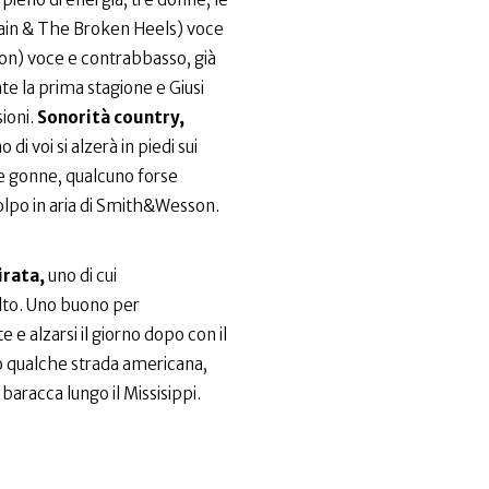
hain & The Broken Heels) voce
 Mon) voce e contrabbasso, già
te la prima stagione e Giusi
ioni.
Sonorità country,
 di voi si alzerà in piedi sui
 le gonne, qualcuno forse
lpo in aria di Smith&Wesson.
irata,
uno di cui
lto. Uno buono per
e alzarsi il giorno dopo con il
ngo qualche strada americana,
aracca lungo il Missisippi.