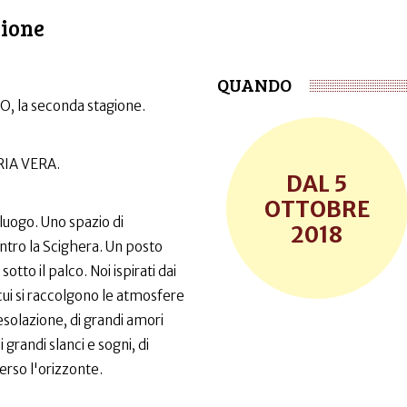
gione
QUANDO
G O, la seconda stagione.
IA VERA.
5
OTTOBRE
 luogo. Uno spazio di
2018
entro la Scighera. Un posto
sotto il palco. Noi ispirati dai
 cui si raccolgono le atmosfere
esolazione, di grandi amori
grandi slanci e sogni, di
erso l'orizzonte.