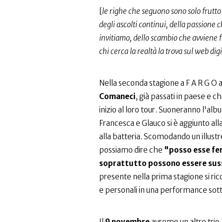
[
le righe che seguono sono solo frutt
degli ascolti continui, della passione 
invitiamo, dello scambio che avviene f
chi cerca la realtà la trova sul web dig
Nella seconda stagione a F A R G O a
Comaneci
, già passati in paese e 
inizio al loro tour. Suoneranno l'a
Francesca e Glauco si è aggiunto a
alla batteria. Scomodando un illust
possiamo dire che
"posso esse fe
soprattutto possono essere sus
presente nella prima stagione si rico
e personali in una performance sotto
Il
9 novembre
avremo un altro trio,