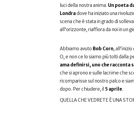
luci della nostra anima.
Un poeta da
Londra
dove ha iniziato una rivoluz
scena che è stata in grado di sollev
all'orizzonte, riaffiora da noi in un g
Abbiamo avuto
Bob Corn
, all'inizi
O, e non ce lo siamo più tolti dalla p
ama definirsi, uno che racconta s
che si aprono e sulle lacrime che 
ricomparisse sul nostro palco e sia
dopo. Per chiudere, il
5 aprile
.
QUELLA CHE VEDRETE È UNA STOR