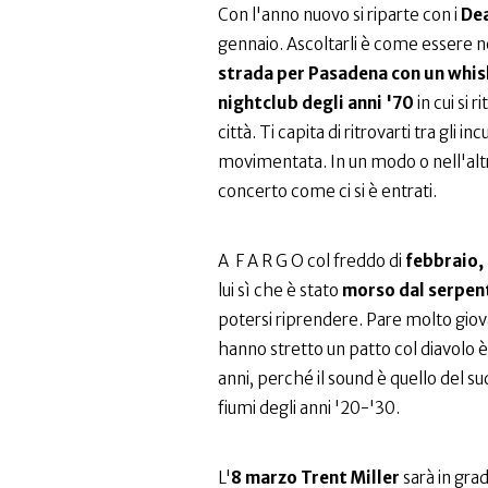
Con l'anno nuovo si riparte con i
Dea
gennaio. Ascoltarli è come essere n
strada per Pasadena con un whisk
nightclub degli anni '70
in cui si r
città. Ti capita di ritrovarti tra gli in
movimentata. In un modo o nell'altro 
concerto come ci si è entrati.
A F A R G O col freddo di
febbraio, 
lui sì che è stato
morso dal serpent
potersi riprendere. Pare molto giov
hanno stretto un patto col diavolo è
anni, perché il sound è quello del sud
fiumi degli anni '20-'30.
L'
8 marzo Trent Miller
sarà in grad