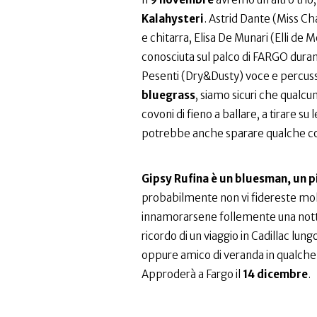
Kalahysteri
. Astrid Dante (Miss C
e chitarra, Elisa De Munari (Elli de
conosciuta sul palco di FARGO duran
Pesenti (Dry&Dusty) voce e percuss
bluegrass
, siamo sicuri che qualcuno
covoni di fieno a ballare, a tirare su
potrebbe anche sparare qualche co
Gipsy Rufina è un bluesman, un p
probabilmente non vi fidereste mo
innamorarsene follemente una notte 
ricordo di un viaggio in Cadillac lu
oppure amico di veranda in qualche b
Approderà a Fargo il
14 dicembre
.