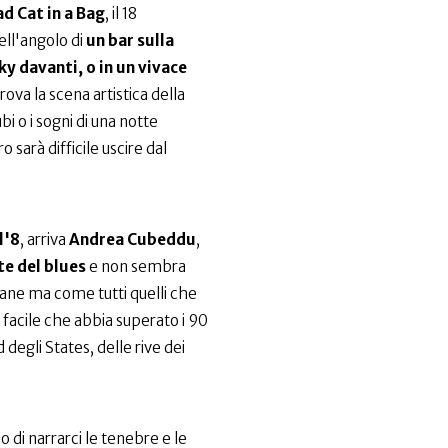
d Cat in a Bag
, il 18
ell'angolo di
un bar sulla
y davanti, o in un vivace
itrova la scena artistica della
cubi o i sogni di una notte
sarà difficile uscire dal
l'8
, arriva
Andrea Cubeddu
,
e del blues
e non sembra
ane ma come tutti quelli che
 facile che abbia superato i 90
 degli States, delle rive dei
o di narrarci le tenebre e le