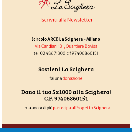
Iscriviti alla Newsletter
(circolo ARCI) La Scighera - Milano
Via Candiani 131, Quartiere Bovisa
tel. 02 48671300 c.f.97406860151
Sostieni La Scighera
fai una
donazione
Dona il tuo 5x1000 alla Scighera!
C.F. 97406860151
... ma ancor di più
partecipa al Progetto Scighera
Associazione La Scighera
copyleft
|
cookies
|
privacy
|
login