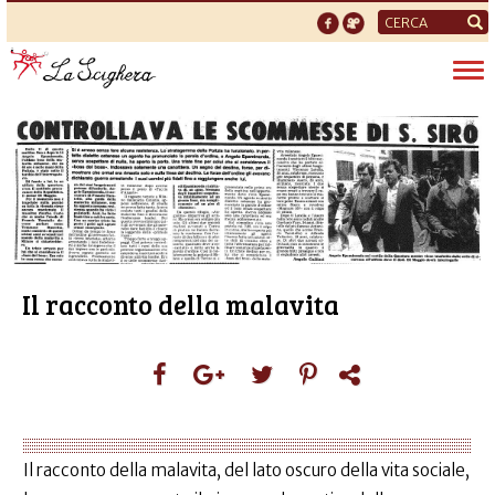
Form
di
Tog
ricerca
nav
Il racconto della malavita
Il racconto della malavita, del lato oscuro della vita sociale,