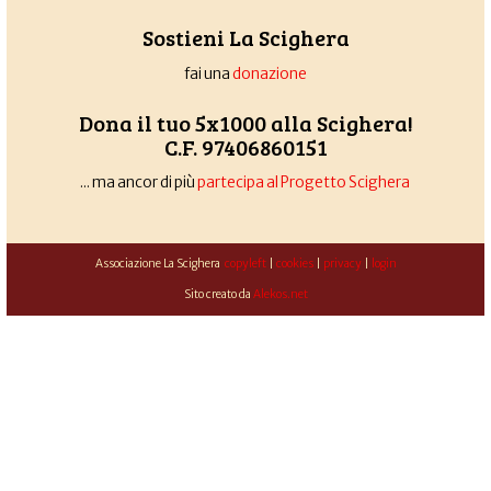
Sostieni La Scighera
fai una
donazione
Dona il tuo 5x1000 alla Scighera!
C.F. 97406860151
... ma ancor di più
partecipa al Progetto Scighera
Associazione La Scighera
copyleft
|
cookies
|
privacy
|
login
Sito creato da
Alekos.net