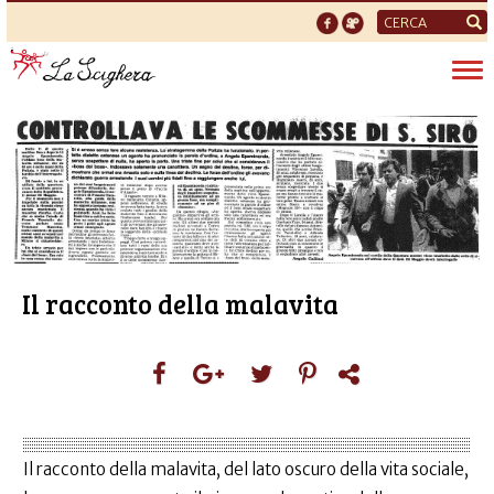
Form
di
Tog
ricerca
nav
Il racconto della malavita
Il racconto della malavita, del lato oscuro della vita sociale,