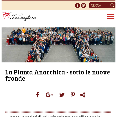
Form
di
Tog
ricerca
nav
La Pianta Anarchica - sotto le nuove
fronde