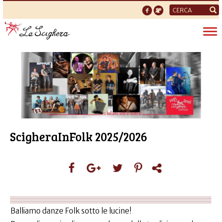
Form
di
Tog
ricerca
nav
ScigheraInFolk 2025/2026
Balliamo danze Folk sotto le lucine!