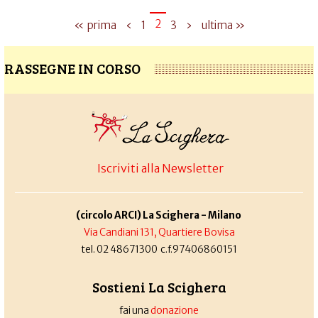
2
« prima
‹
1
3
›
ultima »
RASSEGNE IN CORSO
Iscriviti alla Newsletter
(circolo ARCI) La Scighera - Milano
Via Candiani 131, Quartiere Bovisa
tel. 02 48671300 c.f.97406860151
Sostieni La Scighera
fai una
donazione