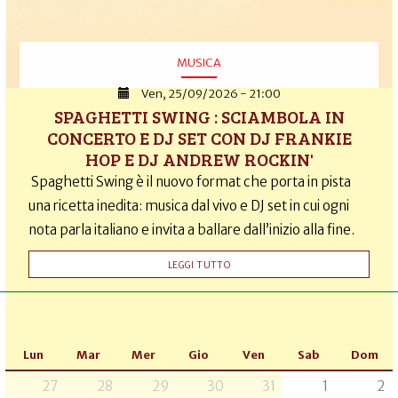
MUSICA
Ven, 25/09/2026 - 21:00
SPAGHETTI SWING : SCIAMBOLA IN
CONCERTO E DJ SET CON DJ FRANKIE
HOP E DJ ANDREW ROCKIN'
Spaghetti Swing è il nuovo format che porta in pista
una ricetta inedita: musica dal vivo e DJ set in cui ogni
nota parla italiano e invita a ballare dall’inizio alla fine.
LEGGI TUTTO
Lun
Mar
Mer
Gio
Ven
Sab
Dom
27
28
29
30
31
1
2