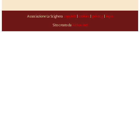
Associazione La Scighera
copyleft
|
cookies
|
privacy
|
login
Sito creato da
Alekos.net