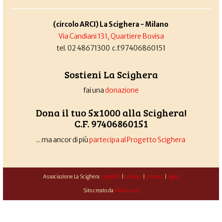
(circolo ARCI) La Scighera - Milano
Via Candiani 131, Quartiere Bovisa
tel. 02 48671300 c.f.97406860151
Sostieni La Scighera
fai una
donazione
Dona il tuo 5x1000 alla Scighera!
C.F. 97406860151
... ma ancor di più
partecipa al Progetto Scighera
Associazione La Scighera
copyleft
|
cookies
|
privacy
|
login
Sito creato da
Alekos.net