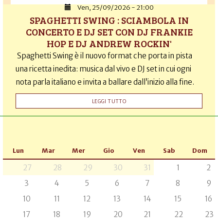
Ven, 25/09/2026 - 21:00
SPAGHETTI SWING : SCIAMBOLA IN
CONCERTO E DJ SET CON DJ FRANKIE
HOP E DJ ANDREW ROCKIN'
Spaghetti Swing è il nuovo format che porta in pista
una ricetta inedita: musica dal vivo e DJ set in cui ogni
nota parla italiano e invita a ballare dall’inizio alla fine.
LEGGI TUTTO
Lun
Mar
Mer
Gio
Ven
Sab
Dom
27
28
29
30
31
1
2
3
4
5
6
7
8
9
10
11
12
13
14
15
16
17
18
19
20
21
22
23