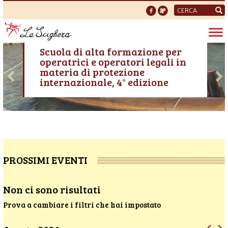
Form
di
Tog
ricerca
VEN, 02/10/2026 - 09:00
nav
Previous
N
Scuola di alta formazione per
operatrici e operatori legali in
materia di protezione
internazionale, 4° edizione
PROSSIMI EVENTI
Non ci sono risultati
Prova a cambiare i filtri che hai impostato