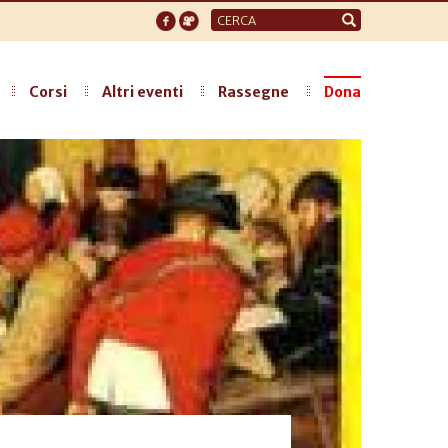
Form
di
ricerca
Corsi
Altri eventi
Rassegne
Dona