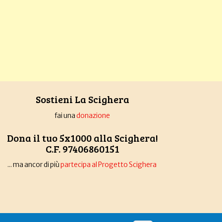
Sostieni La Scighera
fai una
donazione
Dona il tuo 5x1000 alla Scighera!
C.F. 97406860151
... ma ancor di più
partecipa al Progetto Scighera