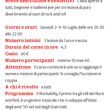
Breve descrizione e obbiettivi
Classi aperte a
tutti, beginner e ballerini jive per tre lezioni di puro
divertimento al suon di rock and roll
Giorni e orari
Giovedì 2-9-16 Luglio dalle ore 20.30
alle 22.00
Numero lezioni
3 lezioni da 1 ora e mezza
Durata del corso in ore
4,5
Costo
60 €
Numero partecipanti
minimo 10 max 40
Attenzione
Il corso comincerà solo se si raggiunge il
numero minimo di partecipanti. Si consiglia l'iscrizione in
coppia.
A chi è rivolto
a tutti
Programma
Il Rockabilly, il primo tra gli stili del Rock
and Roll, è un genere musicale che si sviluppa all’inizio
degli anni ‘50 nel sud degli Stati Uniti.