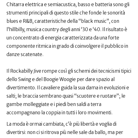
Chitarra elettrica e semiacustica, basso e batteria sono gli
strumenti principali di questo stile che fonde le sonorità
blues e R&B, caratteristiche della “black music”, con
l’hillbilly, musica country degli anni ‘30 e ‘40. Il risultato è
un concentrato di energia caratterizzata da una forte
componente ritmica in grado di coinvolgere il pubblico in
danze scatenate.
Il Rockabilly Jive rompe così gli schemi dei tecnicismi tipici
dello Swing e del Boogie Woogie per dare spazio al
divertimento. Il cavaliere guida la sua dama in evoluzioni e
salti; le braccia sembrano quasi “scuotere e ruotare”; le
gambe molleggiate e i piedi ben saldi a terra
accompagnano la coppia in tutti i loro movimenti.
La moda è ormai cambiata, c’è più libertà e voglia di
divertirsi: non ci si ritrova più nelle sale da ballo, ma per