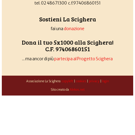
tel. 02 48671300 c.f.97406860151
Sostieni La Scighera
fai una
donazione
Dona il tuo 5x1000 alla Scighera!
C.F. 97406860151
... ma ancor di più
partecipa al Progetto Scighera
Associazione La Scighera
copyleft
|
cookies
|
privacy
|
login
Sito creato da
Alekos.net