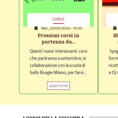
CORSO
Mer, 23/09/2026 - 19:30
Prossimi corsi in
S
partenza da...
Questi i nuovi interessanti corsi
Spag
che partiranno a settembre, in
forma
collaborazione con la scuola di
ricet
ballo Boogie Milano, per farvi...
e DJ 
LEGGI TUTTO
I CORSI DELLA SCIGHERA