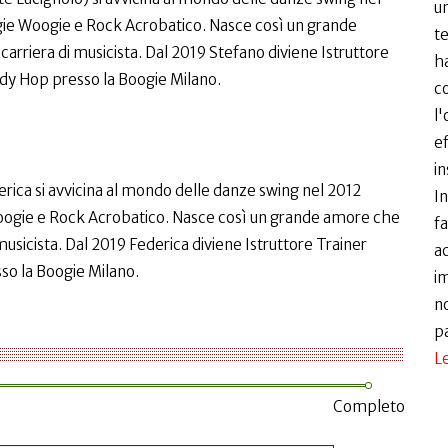
un
ie Woogie e Rock Acrobatico. Nasce così un grande
te
arriera di musicista. Dal 2019 Stefano diviene Istruttore
ha
ndy Hop presso la Boogie Milano.
c
l'
ef
in
erica si avvicina al mondo delle danze swing nel 2012
I
oogie e Rock Acrobatico. Nasce così un grande amore che
fa
musicista. Dal 2019 Federica diviene Istruttore Trainer
ac
sso la Boogie Milano.
i
no
p
Le
Completo