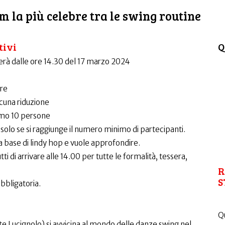
 la più celebre tra le swing routine
tivi
Q
lgerà dalle ore 14.30 del 17 marzo 2024
ore
lcuna riduzione
mo 10 persone
solo se si raggiunge il numero minimo di partecipanti.
na base di lindy hop e vuole approfondire.
ti di arrivare alle 14.00 per tutte le formalità, tessera,
R
S
 obbligatoria.
Qu
te Lucignolo) si avvicina al mondo delle danze swing nel