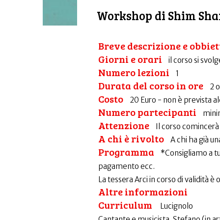
Workshop di Shim Sham
Breve descrizione e obbiet
Giorni e orari
il corso si svo
Numero lezioni
1
Durata del corso in ore
2 
Costo
20 Euro - non è prevista a
Numero partecipanti
mini
Attenzione
Il corso comincerà 
A chi è rivolto
A chi ha già u
Programma
*Consigliamo a tut
pagamento ecc.
La tessera Arci in corso di validità è
Altre informazioni
Curriculum
Lucignolo
Cantante e musicista, Stefano (in ar