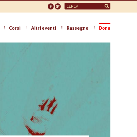
Form
di
ricerca
Corsi
Altri eventi
Rassegne
Dona