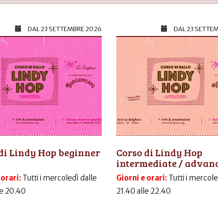
DAL
23 SETTEMBRE 2026
DAL
23 SETTE
di Lindy Hop beginner
Corso di Lindy Hop
intermediate / advan
 orari:
Tutti i mercoledì dalle
Giorni e orari:
Tutti i mercole
le 20.40
21.40 alle 22.40