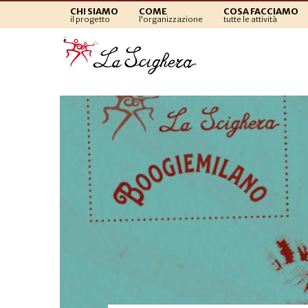
CHI SIAMO
COME
COSA FACCIAMO
il progetto
l'organizzazione
tutte le attività