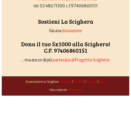
tel. 02 48671300 c.f.97406860151
Sostieni La Scighera
fai una
donazione
Dona il tuo 5x1000 alla Scighera!
C.F. 97406860151
... ma ancor di più
partecipa al Progetto Scighera
Associazione La Scighera
copyleft
|
cookies
|
privacy
|
login
Sito creato da
Alekos.net