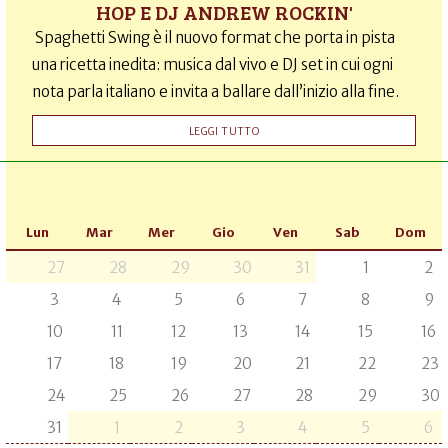
HOP E DJ ANDREW ROCKIN'
Spaghetti Swing è il nuovo format che porta in pista
una ricetta inedita: musica dal vivo e DJ set in cui ogni
nota parla italiano e invita a ballare dall’inizio alla fine.
LEGGI TUTTO
Lun
Mar
Mer
Gio
Ven
Sab
Dom
27
28
29
30
31
1
2
3
4
5
6
7
8
9
10
11
12
13
14
15
16
17
18
19
20
21
22
23
24
25
26
27
28
29
30
31
1
2
3
4
5
6