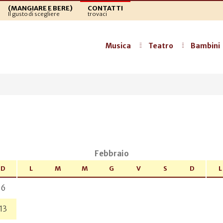
(MANGIARE E BERE)
CONTATTI
Il gusto di scegliere
trovaci
Musica
Teatro
Bambini
a
Febbraio
D
L
M
M
G
V
S
D
L
6
13