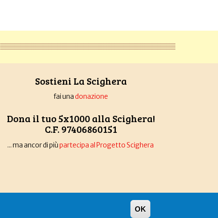
Sostieni La Scighera
fai una
donazione
Dona il tuo 5x1000 alla Scighera!
C.F. 97406860151
... ma ancor di più
partecipa al Progetto Scighera
OK