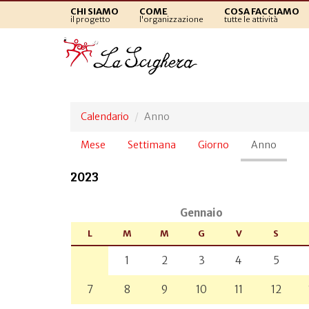
CHI SIAMO
COME
COSA FACCIAMO
il progetto
l'organizzazione
tutte le attività
Calendario
Anno
Schede
Mese
Settimana
Giorno
Anno
(sched
primarie
attiva)
2023
Gennaio
L
M
M
G
V
S
1
2
3
4
5
7
8
9
10
11
12