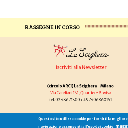
RASSEGNE IN CORSO
Iscriviti alla Newsletter
(circolo ARCI) La Scighera - Milano
Via Candiani 131, Quartiere Bovisa
tel. 02 48671300 c.f.97406860151
Questo sito utilizza cookie per fornirti la miglior
maggi
navigazione acconsenti all'uso dei cookie.