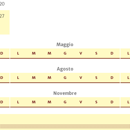
20
27
Maggio
D
L
M
M
G
V
S
D
L
Agosto
D
L
M
M
G
V
S
D
L
Novembre
D
L
M
M
G
V
S
D
L