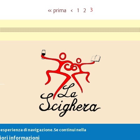
3
« prima
‹
1
2
e esperienza di navigazione.Se continui nella
Associazione La Scighera
copyleft
|
cookies
|
privacy
|
login
ori informazioni