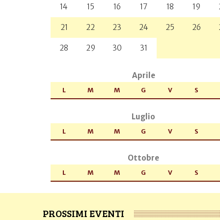
14
15
16
17
18
19
21
22
23
24
25
26
28
29
30
31
Aprile
L
M
M
G
V
S
Luglio
L
M
M
G
V
S
Ottobre
L
M
M
G
V
S
PROSSIMI EVENTI