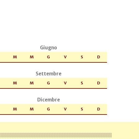
Giugno
M
M
G
V
S
D
Settembre
M
M
G
V
S
D
Dicembre
M
M
G
V
S
D