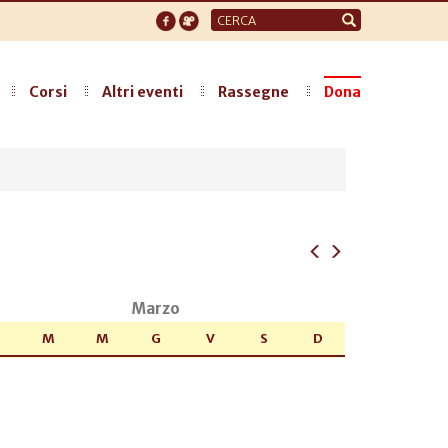
Form
di
ricerca
Corsi
Altri eventi
Rassegne
Dona
Marzo
M
M
G
V
S
D