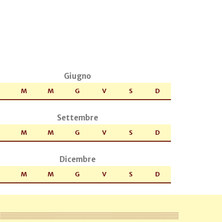
Giugno
M
M
G
V
S
D
Settembre
M
M
G
V
S
D
Dicembre
M
M
G
V
S
D