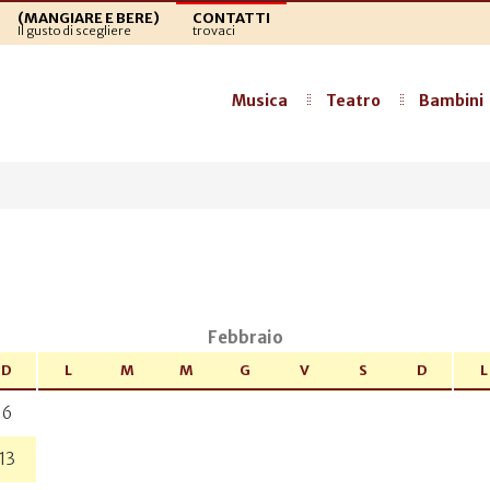
(MANGIARE E BERE)
CONTATTI
Il gusto di scegliere
trovaci
Musica
Teatro
Bambini
a
Febbraio
D
L
M
M
G
V
S
D
L
6
13