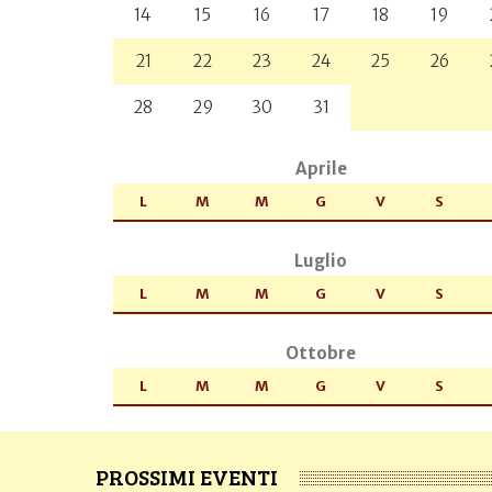
14
15
16
17
18
19
21
22
23
24
25
26
28
29
30
31
Aprile
L
M
M
G
V
S
Luglio
L
M
M
G
V
S
Ottobre
L
M
M
G
V
S
PROSSIMI EVENTI