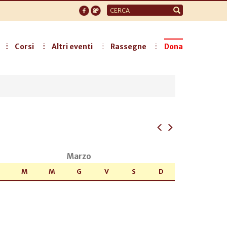
Form
di
ricerca
Corsi
Altri eventi
Rassegne
Dona
Marzo
M
M
G
V
S
D