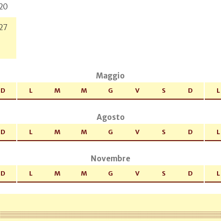
20
27
Maggio
D
L
M
M
G
V
S
D
L
Agosto
D
L
M
M
G
V
S
D
L
Novembre
D
L
M
M
G
V
S
D
L