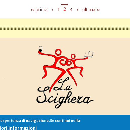
2
« prima
‹
1
3
›
ultima »
e esperienza di navigazione.Se continui nella
Associazione La Scighera
copyleft
|
cookies
|
privacy
|
login
ori informazioni