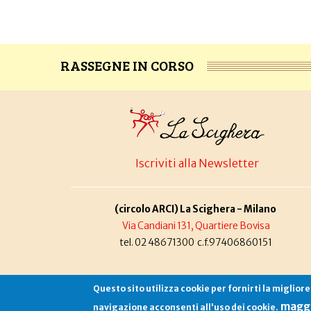
RASSEGNE IN CORSO
Iscriviti alla Newsletter
(circolo ARCI) La Scighera - Milano
Via Candiani 131, Quartiere Bovisa
tel. 02 48671300 c.f.97406860151
Questo sito utilizza cookie per fornirti la miglior
maggi
navigazione acconsenti all'uso dei cookie.