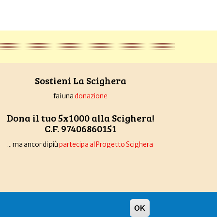
Sostieni La Scighera
fai una
donazione
Dona il tuo 5x1000 alla Scighera!
C.F. 97406860151
... ma ancor di più
partecipa al Progetto Scighera
OK