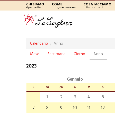
CHI SIAMO
COME
COSA FACCIAMO
il progetto
l'organizzazione
tutte le attività
Calendario
Anno
Schede
Mese
Settimana
Giorno
Anno
(sched
primarie
attiva)
2023
Gennaio
L
M
M
G
V
S
1
2
3
4
5
7
8
9
10
11
12