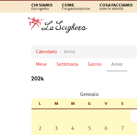
CHI SIAMO
COME
COSA FACCIAMO
il progetto
l'organizzazione
tutte le attività
Calendario
Anno
Schede
Mese
Settimana
Giorno
Anno
(sched
primarie
attiva)
2024
Gennaio
L
M
M
G
V
S
2
3
4
5
6
7