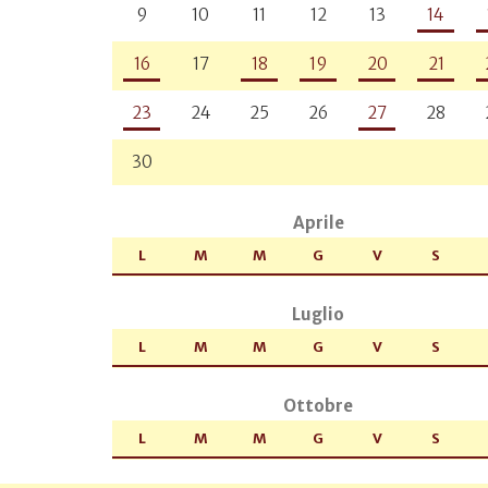
9
10
11
12
13
14
16
17
18
19
20
21
23
24
25
26
27
28
30
Aprile
L
M
M
G
V
S
Luglio
L
M
M
G
V
S
Ottobre
L
M
M
G
V
S