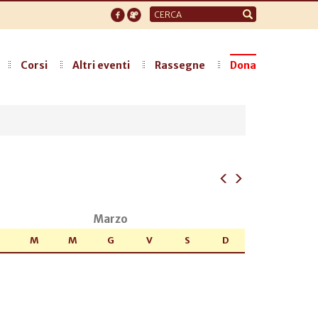
Form
di
ricerca
Corsi
Altri eventi
Rassegne
Dona
Marzo
M
M
G
V
S
D