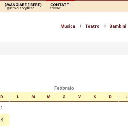
(MANGIARE E BERE)
CONTATTI
Il gusto di scegliere
trovaci
Musica
Teatro
Bambini
a
Febbraio
D
L
M
M
G
V
S
D
L
1
8