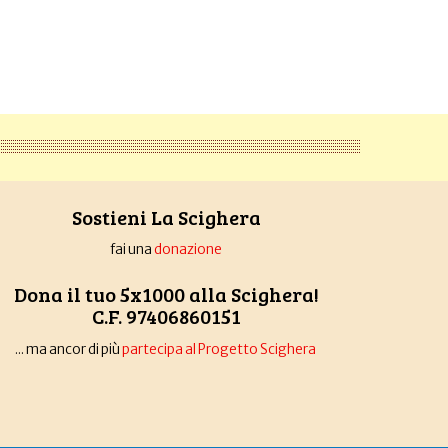
Sostieni La Scighera
fai una
donazione
Dona il tuo 5x1000 alla Scighera!
C.F. 97406860151
... ma ancor di più
partecipa al Progetto Scighera