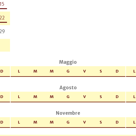
15
22
29
Maggio
D
L
M
M
G
V
S
D
L
Agosto
D
L
M
M
G
V
S
D
L
Novembre
D
L
M
M
G
V
S
D
L