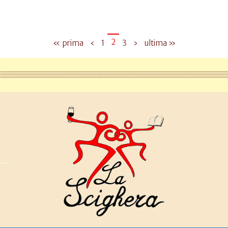
2
« prima
‹
1
3
›
ultima »