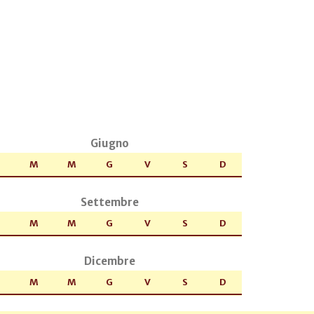
Giugno
M
M
G
V
S
D
Settembre
M
M
G
V
S
D
Dicembre
M
M
G
V
S
D