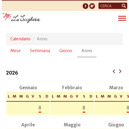
Form
di
Tog
ricerca
nav
Calendario
Anno
Schede
Mese
Settimana
Giorno
Anno
(scheda
primarie
attiva)
2026
Gennaio
Febbraio
Marzo
L
M
M
G
V
S
D
L
M
M
G
V
S
D
L
M
M
G
V
8
8
Aprile
Maggio
Giugno