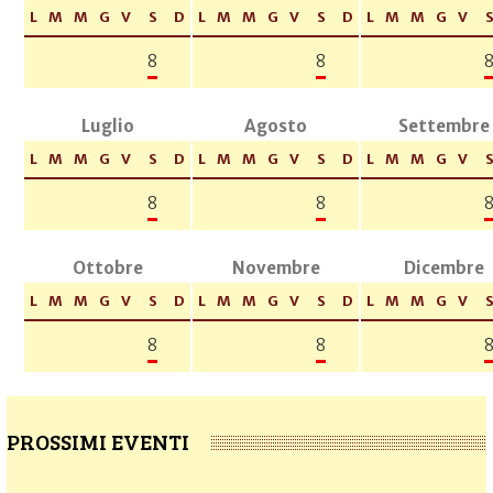
L
M
M
G
V
S
D
L
M
M
G
V
S
D
L
M
M
G
V
8
8
Luglio
Agosto
Settembre
L
M
M
G
V
S
D
L
M
M
G
V
S
D
L
M
M
G
V
8
8
Ottobre
Novembre
Dicembre
L
M
M
G
V
S
D
L
M
M
G
V
S
D
L
M
M
G
V
8
8
PROSSIMI EVENTI