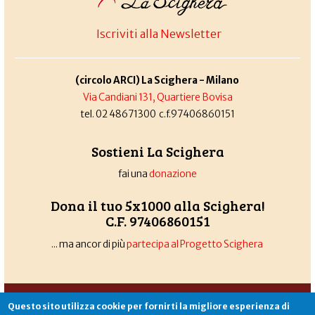
Iscriviti alla Newsletter
(circolo ARCI) La Scighera - Milano
Via Candiani 131, Quartiere Bovisa
tel. 02 48671300 c.f.97406860151
Sostieni La Scighera
fai una
donazione
Dona il tuo 5x1000 alla Scighera!
C.F. 97406860151
... ma ancor di più
partecipa al Progetto Scighera
Associazione La Scighera
copyleft
|
cookies
|
privacy
|
login
Questo sito utilizza cookie per fornirti la migliore esperienza di