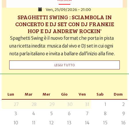
Ven, 25/09/2026 - 21:00
SPAGHETTI SWING : SCIAMBOLA IN
CONCERTO E DJ SET CON DJ FRANKIE
HOP E DJ ANDREW ROCKIN'
Spaghetti Swing è il nuovo format che porta in pista
una ricetta inedita: musica dal vivo e DJ set in cui ogni
nota parla italiano e invita a ballare dall’inizio alla fine.
LEGGI TUTTO
Lun
Mar
Mer
Gio
Ven
Sab
Dom
27
28
29
30
31
1
2
3
4
5
6
7
8
9
10
11
12
13
14
15
16