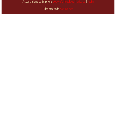
Associazione La Scighera
copyleft
|
cookies
|
privacy
|
login
Sito creato da
Alekos.net