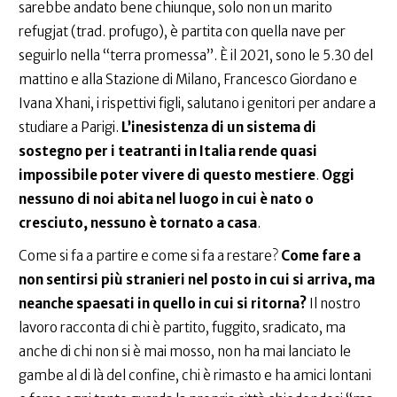
sarebbe andato bene chiunque, solo non un marito
refugjat (trad. profugo), è partita con quella nave per
seguirlo nella “terra promessa”. È il 2021, sono le 5.30 del
mattino e alla Stazione di Milano, Francesco Giordano e
Ivana Xhani, i rispettivi figli, salutano i genitori per andare a
studiare a Parigi.
L’inesistenza di un sistema di
sostegno per i teatranti in Italia rende quasi
impossibile poter vivere di questo mestiere
.
Oggi
nessuno di noi abita nel luogo in cui è nato o
cresciuto, nessuno è tornato a casa
.
Come si fa a partire e come si fa a restare?
Come fare a
non sentirsi più stranieri nel posto in cui si arriva, ma
neanche spaesati in quello in cui si ritorna?
Il nostro
lavoro racconta di chi è partito, fuggito, sradicato, ma
anche di chi non si è mai mosso, non ha mai lanciato le
gambe al di là del confine, chi è rimasto e ha amici lontani