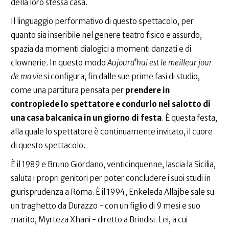
della loro stessa casa.
Il linguaggio performativo di questo spettacolo, per
quanto sia inseribile nel genere teatro fisico e assurdo,
spazia da momenti dialogici a momenti danzati e di
clownerie. In questo modo
Aujourd'hui est le meilleur jour
de ma vie
si configura, fin dalle sue prime fasi di studio,
come una partitura pensata per
prendere in
contropiede lo spettatore e condurlo nel salotto di
una casa balcanica in un giorno di festa
. È questa festa,
alla quale lo spettatore è continuamente invitato, il cuore
di questo spettacolo.
È il 1989 e Bruno Giordano, venticinquenne, lascia la Sicilia,
saluta i propri genitori per poter concludere i suoi studi in
giurisprudenza a Roma. È il 1994, Enkeleda Allajbe sale su
un traghetto da Durazzo - con un figlio di 9 mesi e suo
marito, Myrteza Xhani - diretto a Brindisi. Lei, a cui