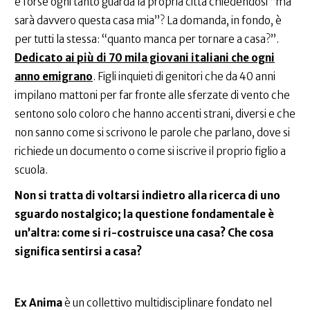
e forse ogni tanto guarda la propria città chiedendosi “ma
sarà davvero questa casa mia”? La domanda, in fondo, è
per tutti la stessa: “quanto manca per tornare a casa?”.
Dedicato ai più di 70 mila giovani italiani che ogni
anno emigrano
. Figli inquieti di genitori che da 40 anni
impilano mattoni per far fronte alle sferzate di vento che
sentono solo coloro che hanno accenti strani, diversi e che
non sanno come si scrivono le parole che parlano, dove si
richiede un documento o come si iscrive il proprio figlio a
scuola.
Non si tratta di voltarsi indietro alla ricerca di uno
sguardo nostalgico; la questione fondamentale è
un’altra: come si ri-costruisce una casa? Che cosa
significa sentirsi a casa?
Ex Anima
è un collettivo multidisciplinare fondato nel