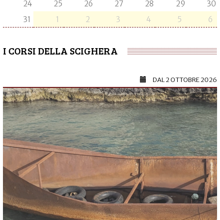
24
25
26
27
28
29
30
31
1
2
3
4
5
6
I CORSI DELLA SCIGHERA
DAL
2 OTTOBRE 2026