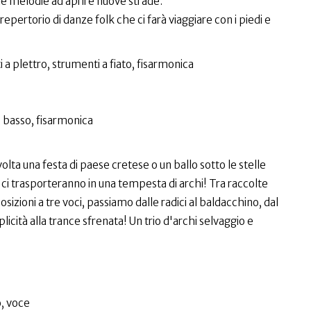
le melodie ad aprire nuove strade."
epertorio di danze folk che ci farà viaggiare con i piedi e
 a plettro, strumenti a fiato, fisarmonica
, basso, fisarmonica
volta una festa di paese cretese o un ballo sotto le stelle
va ci trasporteranno in una tempesta di archi! Tra raccolte
zioni a tre voci, passiamo dalle radici al baldacchino, dal
icità alla trance sfrenata! Un trio d'archi selvaggio e
o, voce