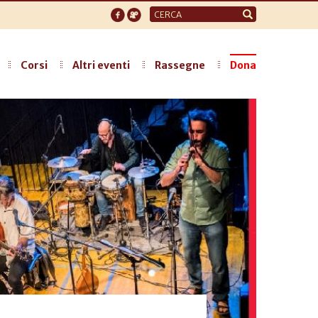
Form
di
ricerca
Corsi
Altri eventi
Rassegne
Dona