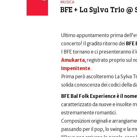
MUSICA
BFE + La Sylva Trio @
Ultimo appuntamento prima dell'esta
concerto! Il gradito ritorno dei
BFE 
I BFE tornano e ci presenteranno il 
Amukarta
, registrato proprio sul n
Impenitente
.
Prima però ascolteremo La Sylva Tri
solida conoscenza dei codici della d
BFE Bal Folk Experience è il nom
caratterizzato da nuove e insolite 
estremamente romantici.
Composizioni originali e arrangiamenti 
passando per il pop, lo swing e la mu