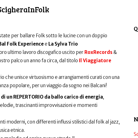
 ScigheraInFolk
Q
te per ballare Folk sotto le lucine con un doppio
Bal Folk Experience
e
La Sylva Trio
loro ultimo lavoro discogafico uscito per
RoxRecords
&
ostro palco un anno fa circa, dal titolo
Il Viaggiatore
o che unisce virtuosismo e arrangiamenti curati con una
anza popolare, per un viaggio da sogno nei Balcani!
e di un REPERTORIO da ballo carico di energia
,
melodie, trascinanti improvvisazioni e momenti
N
moderni, con differenti influssi stilistici dal folk al jazz,
sica etnica.
S