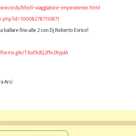
roxrecords/bfe/il-viaggiatore-impenitente.html
le.php?id=100082787110871
 ballare fino alle 2 con Dj Roberto Enrico!
//forms.gle/TXofXdQ2ffv2RyjdA
a Arci