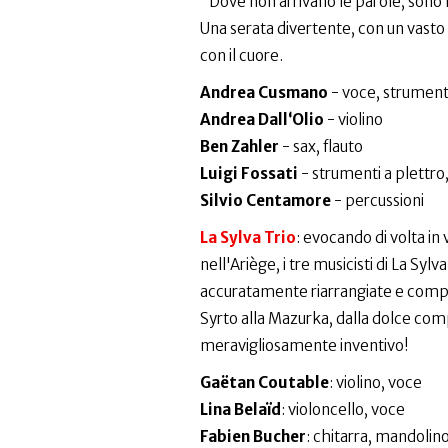
"Dove non arrivano le parole, sono 
Una serata divertente, con un vasto r
con il cuore.
Andrea Cusmano
- voce, strumenti
Andrea Dall‘Olio
- violino
Ben Zahler
- sax, flauto
Luigi Fossati
- strumenti a plettro
Silvio Centamore
- percussioni
La Sylva Trio
: evocando di volta in 
nell'Ariège, i tre musicisti di La Syl
accuratamente riarrangiate e composi
Syrto alla Mazurka, dalla dolce compl
meravigliosamente inventivo!
Gaëtan Coutable
: violino, voce
Lina Belaïd
: violoncello, voce
Fabien Bucher
: chitarra, mandolin