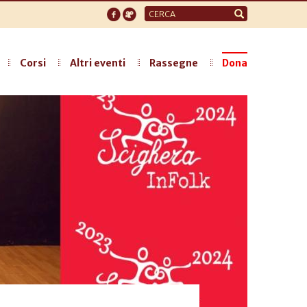
Form
di
ricerca
Corsi
Altri eventi
Rassegne
Dona