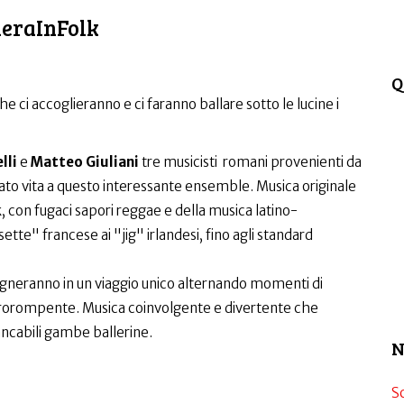
heraInFolk
Q
he ci accoglieranno e ci faranno ballare sotto le lucine i
lli
e
Matteo Giuliani
tre musicisti romani provenienti da
 dato vita a questo interessante ensemble. Musica originale
lk, con fugaci sapori reggae e della musica latino-
te" francese ai "jig" irlandesi, fino agli standard
agneranno in un viaggio unico alternando momenti di
 prorompente. Musica coinvolgente e divertente che
ancabili gambe ballerine.
N
S