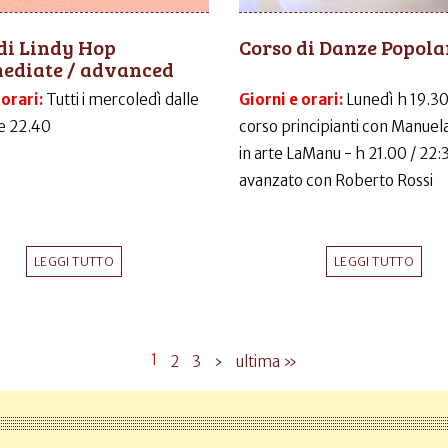
di Lindy Hop
Corso di Danze Popola
mediate / advanced
 orari:
Tutti i mercoledì dalle
Giorni e orari:
Lunedì h 19.30
le 22.40
corso principianti con Manuela
in arte LaManu - h 21.00 / 22:
avanzato con Roberto Rossi
LEGGI TUTTO
LEGGI TUTTO
1
2
3
›
ultima »