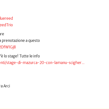
bluereed
eedTrio
are
la prenotazione a questo
2DfW1Gj8
è lo stage! Tutte le info
enti/stage-di-mazurca-20-con-lamanu-scigher...
a Arci