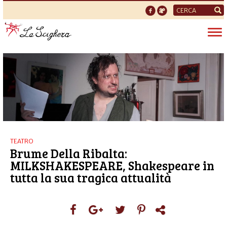
Form
di
Tog
ricerca
nav
TEATRO
Brume Della Ribalta:
MILKSHAKESPEARE, Shakespeare in
tutta la sua tragica attualità