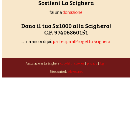
Sostieni La Scighera
fai una
donazione
Dona il tuo 5x1000 alla Scighera!
C.F. 97406860151
... ma ancor di più
partecipa al Progetto Scighera
Associazione La Scighera
copyleft
|
cookies
|
privacy
|
login
Sito creato da
Alekos.net