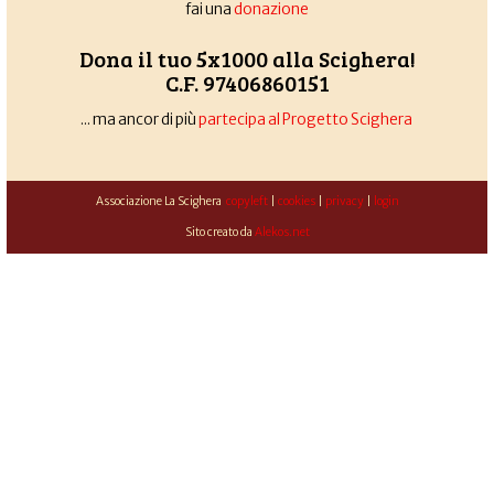
fai una
donazione
Dona il tuo 5x1000 alla Scighera!
C.F. 97406860151
... ma ancor di più
partecipa al Progetto Scighera
Associazione La Scighera
copyleft
|
cookies
|
privacy
|
login
Sito creato da
Alekos.net