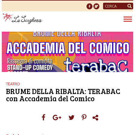
Form
di
Tog
ricerca
nav
TEATRO
BRUME DELLA RIBALTA: TERABAC
con Accademia del Comico