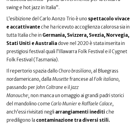
swing e hot jazz in Italia”.
L’esibizione del Carlo Aonzo Trio è uno
spettacolo vivace
e accattivante
che ha ricevuto accoglienza calorosa sia in
tutta Italia che in
Germania, Svizzera, Svezia, Norvegia,
Stati Uniti e Australia
dove nel 2020 è stata inserita in
prestigiosi festival quali l’Illawarra Folk Festival e il Cygnet
Folk Festival (Tasmania).
Il repertorio spazia dallo
Choro brasiliano
, al Bluegrass
nordamericano, dalla
Musette
francese al
Folk italiano
,
passando per
John Coltrane
e il
jazz
Manouche
; non manca un omaggio ai grandi padri storici
del mandolino come
Carlo Munier
e
Raffaele Calace
,
anch’essi rivisitati negli
arrangiamenti inediti
che
prediligono la
contaminazione tra diversi stili.