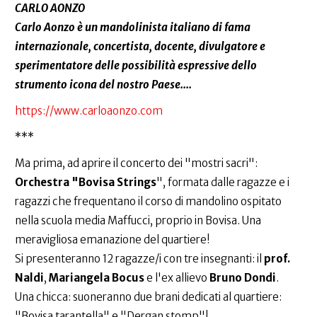
CARLO AONZO
Carlo Aonzo è un mandolinista italiano di fama
internazionale, concertista, docente, divulgatore e
sperimentatore delle possibilità espressive dello
strumento icona del nostro Paese....
https://www.carloaonzo.com
***
Ma prima, ad aprire il concerto dei "mostri sacri":
Orchestra "Bovisa Strings
", formata dalle ragazze e i
ragazzi che frequentano il corso di mandolino ospitato
nella scuola media Maffucci, proprio in Bovisa. Una
meravigliosa emanazione del quartiere!
Si presenteranno 12 ragazze/i con tre insegnanti: il
prof.
Naldi
,
Mariangela Bocus
e l'ex allievo
Bruno Dondi
.
Una chicca: suoneranno due brani dedicati al quartiere:
"Bovisa tarantella" e "Dergan stomp"!