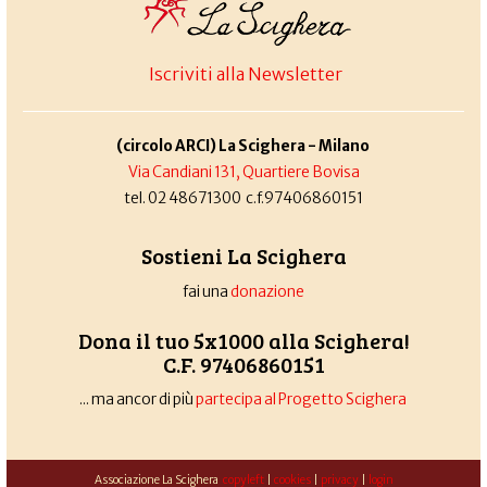
Iscriviti alla Newsletter
(circolo ARCI) La Scighera - Milano
Via Candiani 131, Quartiere Bovisa
tel. 02 48671300 c.f.97406860151
Sostieni La Scighera
fai una
donazione
Dona il tuo 5x1000 alla Scighera!
C.F. 97406860151
... ma ancor di più
partecipa al Progetto Scighera
Associazione La Scighera
copyleft
|
cookies
|
privacy
|
login