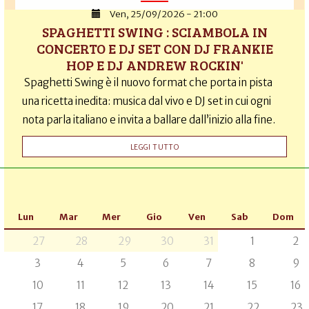
Ven, 25/09/2026 - 21:00
SPAGHETTI SWING : SCIAMBOLA IN
CONCERTO E DJ SET CON DJ FRANKIE
HOP E DJ ANDREW ROCKIN'
Spaghetti Swing è il nuovo format che porta in pista
una ricetta inedita: musica dal vivo e DJ set in cui ogni
nota parla italiano e invita a ballare dall’inizio alla fine.
LEGGI TUTTO
Lun
Mar
Mer
Gio
Ven
Sab
Dom
27
28
29
30
31
1
2
3
4
5
6
7
8
9
10
11
12
13
14
15
16
17
18
19
20
21
22
23