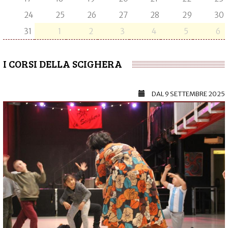
24
25
26
27
28
29
30
31
1
2
3
4
5
6
I CORSI DELLA SCIGHERA
DAL
9 SETTEMBRE 2025