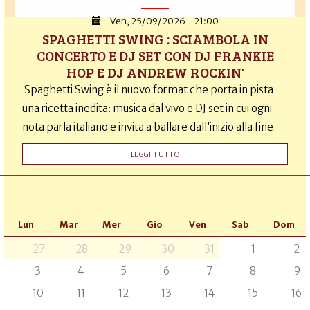
Ven, 25/09/2026 - 21:00
SPAGHETTI SWING : SCIAMBOLA IN
CONCERTO E DJ SET CON DJ FRANKIE
HOP E DJ ANDREW ROCKIN'
Spaghetti Swing è il nuovo format che porta in pista
una ricetta inedita: musica dal vivo e DJ set in cui ogni
nota parla italiano e invita a ballare dall’inizio alla fine.
LEGGI TUTTO
Lun
Mar
Mer
Gio
Ven
Sab
Dom
27
28
29
30
31
1
2
3
4
5
6
7
8
9
10
11
12
13
14
15
16