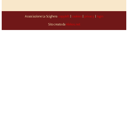
Associazione La Scighera
copyleft
|
cookies
|
privacy
|
login
Sito creato da
Alekos.net