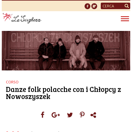
Form
di
Tog
ricerca
nav
CORSO
Danze folk polacche con i Chłopcy z
Nowoszyszek