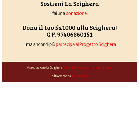
Sostieni La Scighera
fai una
donazione
Dona il tuo 5x1000 alla Scighera!
C.F. 97406860151
... ma ancor di più
partecipa al Progetto Scighera
Associazione La Scighera
copyleft
|
cookies
|
privacy
|
login
Sito creato da
Alekos.net