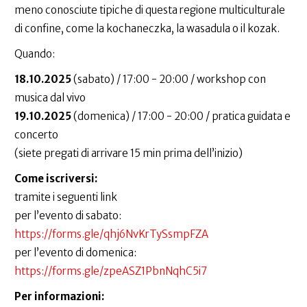
meno conosciute tipiche di questa regione multiculturale
di confine, come la kochaneczka, la wasadula o il kozak.
Quando:
18.10.2025
(sabato) / 17:00 - 20:00 / workshop con
musica dal vivo
19.10.2025
(domenica) / 17:00 - 20:00 / pratica guidata e
concerto
(siete pregati di arrivare 15 min prima dell’inizio)
Come iscriversi:
tramite i seguenti link
per l’evento di sabato:
https://forms.gle/qhj6NvKrTySsmpFZA
per l’evento di domenica:
https://forms.gle/zpeASZ1PbnNqhC5i7
Per informazioni: