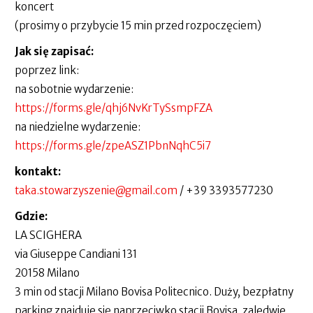
koncert
(prosimy o przybycie 15 min przed rozpoczęciem)
Jak się zapisać:
poprzez link:
na sobotnie wydarzenie:
https://forms.gle/qhj6NvKrTySsmpFZA
na niedzielne wydarzenie:
https://forms.gle/zpeASZ1PbnNqhC5i7
kontakt:
taka.stowarzyszenie@gmail.com
/ +39 3393577230
Gdzie:
LA SCIGHERA
via Giuseppe Candiani 131
20158 Milano
3 min od stacji Milano Bovisa Politecnico. Duży, bezpłatny
parking znajduje się naprzeciwko stacji Bovisa, zaledwie