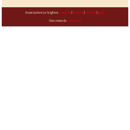
Associazione La Scighera
copyleft
|
cookies
|
privacy
|
login
Sito creato da
Alekos.net