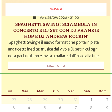
MUSICA
Ven, 25/09/2026 - 21:00
SPAGHETTI SWING : SCIAMBOLA IN
CONCERTO E DJ SET CON DJ FRANKIE
HOP E DJ ANDREW ROCKIN'
Spaghetti Swing è il nuovo format che porta in pista
una ricetta inedita: musica dal vivo e DJ set in cui ogni
nota parla italiano e invita a ballare dall’inizio alla fine.
LEGGI TUTTO
Lun
Mar
Mer
Gio
Ven
Sab
Dom
27
28
29
30
31
1
2
3
4
5
6
7
8
9