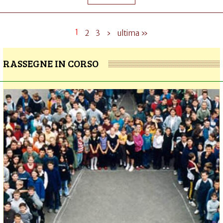
1
2
3
›
ultima »
RASSEGNE IN CORSO