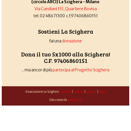
(circolo ARCI) La Scighera - Milano
Via Candiani 131, Quartiere Bovisa
tel. 02 48671300 c.f.97406860151
Sostieni La Scighera
fai una
donazione
Dona il tuo 5x1000 alla Scighera!
C.F. 97406860151
... ma ancor di più
partecipa al Progetto Scighera
Associazione La Scighera
copyleft
|
cookies
|
privacy
|
login
Sito creato da
Alekos.net