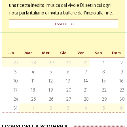
una ricetta inedita: musica dal vivo e DJ set in cui ogni
nota parla italiano e invita a ballare dall’inizio alla fine.
LEGGI TUTTO
Lun
Mar
Mer
Gio
Ven
Sab
Dom
27
28
29
30
31
1
2
3
4
5
6
7
8
9
10
11
12
13
14
15
16
17
18
19
20
21
22
23
24
25
26
27
28
29
30
31
1
2
3
4
5
6
I CORSI DELLA SCIGHERA