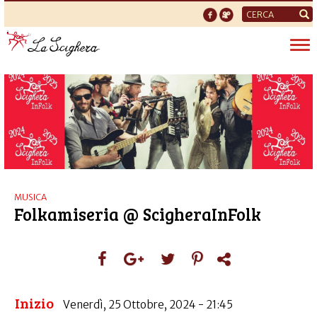
Form
di
Tog
ricerca
nav
MUSICA
Folkamiseria @ ScigheraInFolk
Inizio
Venerdì, 25 Ottobre, 2024 - 21:45