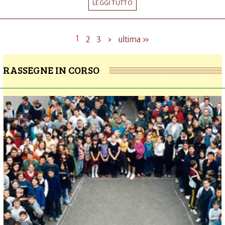
LEGGI TUTTO
1
2
3
›
ultima »
RASSEGNE IN CORSO