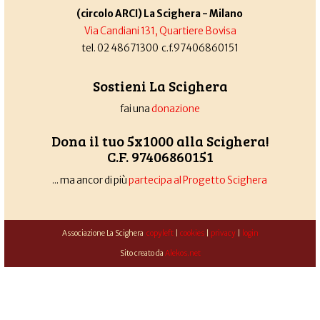
(circolo ARCI) La Scighera - Milano
Via Candiani 131, Quartiere Bovisa
tel. 02 48671300 c.f.97406860151
Sostieni La Scighera
fai una
donazione
Dona il tuo 5x1000 alla Scighera!
C.F. 97406860151
... ma ancor di più
partecipa al Progetto Scighera
Associazione La Scighera
copyleft
|
cookies
|
privacy
|
login
Sito creato da
Alekos.net