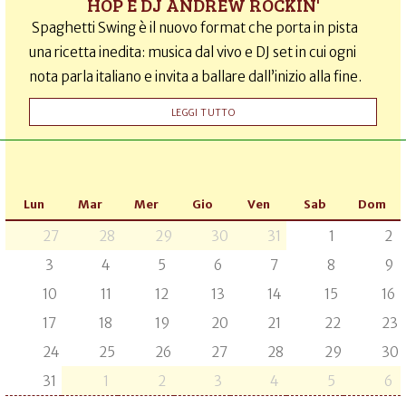
HOP E DJ ANDREW ROCKIN'
Spaghetti Swing è il nuovo format che porta in pista
una ricetta inedita: musica dal vivo e DJ set in cui ogni
nota parla italiano e invita a ballare dall’inizio alla fine.
LEGGI TUTTO
Lun
Mar
Mer
Gio
Ven
Sab
Dom
27
28
29
30
31
1
2
3
4
5
6
7
8
9
10
11
12
13
14
15
16
17
18
19
20
21
22
23
24
25
26
27
28
29
30
31
1
2
3
4
5
6