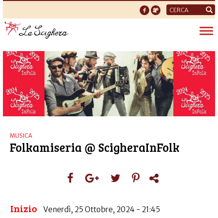
Form
di
Tog
ricerca
nav
MUSICA
Folkamiseria @ ScigheraInFolk
Inizio
Venerdì, 25 Ottobre, 2024 - 21:45