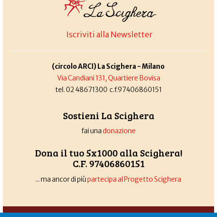
Iscriviti alla Newsletter
(circolo ARCI) La Scighera - Milano
Via Candiani 131, Quartiere Bovisa
tel. 02 48671300 c.f.97406860151
Sostieni La Scighera
fai una
donazione
Dona il tuo 5x1000 alla Scighera!
C.F. 97406860151
... ma ancor di più
partecipa al Progetto Scighera
Associazione La Scighera
copyleft
|
cookies
|
privacy
|
login