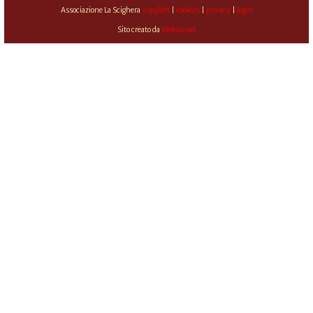
Associazione La Scighera
copyleft
|
cookies
|
privacy
|
login
Sito creato da
Alekos.net