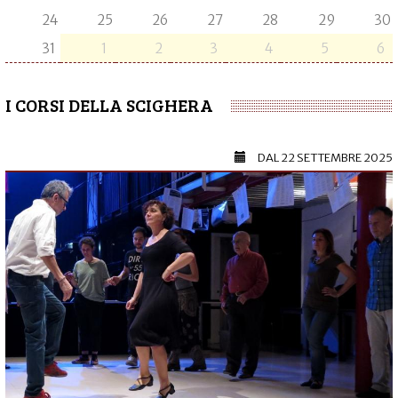
24
25
26
27
28
29
30
31
1
2
3
4
5
6
I CORSI DELLA SCIGHERA
DAL
22 SETTEMBRE 2025