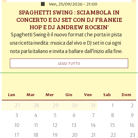
Ven, 25/09/2026 - 21:00
SPAGHETTI SWING : SCIAMBOLA IN
CONCERTO E DJ SET CON DJ FRANKIE
HOP E DJ ANDREW ROCKIN'
Spaghetti Swing è il nuovo format che porta in pista
una ricetta inedita: musica dal vivo e DJ set in cui ogni
nota parla italiano e invita a ballare dall’inizio alla fine.
LEGGI TUTTO
Lun
Mar
Mer
Gio
Ven
Sab
Dom
27
28
29
30
31
1
2
3
4
5
6
7
8
9
10
11
12
13
14
15
16
17
18
19
20
21
22
23