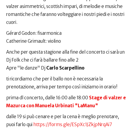
valzer asimmetrici, scottish impari, di melodie e musiche
romantiche che faranno volteggiare i nostri piedi e i nostri
cuori.
Gérard Godon: fisarmonica
Catherine Grimault: violino
Anche per questa stagione alla fine del concerto ci sarà un
Dj Folk che ci farà ballare fino alle 2
Apre "le danze" Dj
Carlo Scarpellino
ti ricordiamo che per il ballo non è necessaria la
prenotazione, arriva per tempo così iniziamo in orario!
prima dl concerto, dalle 16:00 alle 18:00
Stage di valzer e
Mazurca con Manuela Urbinati "LaManu"
dalle 19 si può cenare e per la cena è meglio prenotare,
puoi farlo qui
https://forms.gle/ESpXc1JZkjpNrqAi7