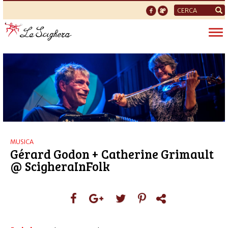
Form
di
Tog
ricerca
nav
MUSICA
Gérard Godon + Catherine Grimault
@ ScigheraInFolk