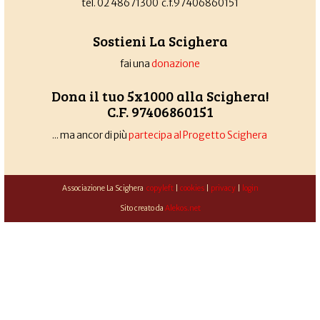
tel. 02 48671300 c.f.97406860151
Sostieni La Scighera
fai una
donazione
Dona il tuo 5x1000 alla Scighera!
C.F. 97406860151
... ma ancor di più
partecipa al Progetto Scighera
Associazione La Scighera
copyleft
|
cookies
|
privacy
|
login
Sito creato da
Alekos.net