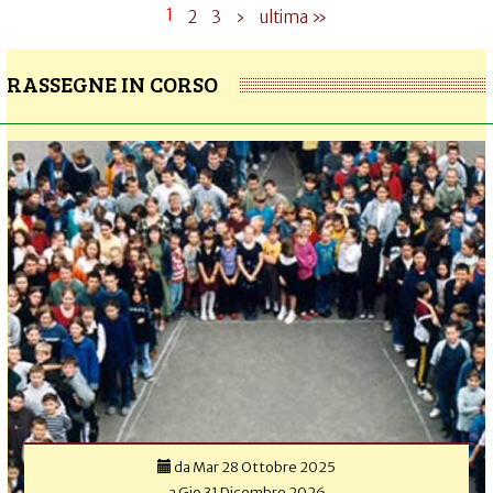
1
2
3
›
ultima »
RASSEGNE IN CORSO
da
Mar 28 Ottobre 2025
a
Gio 31 Dicembre 2026