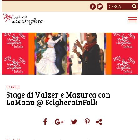
Form
di
Tog
ricerca
nav
CORSO
Stage di Valzer e Mazurca con
LaManu @ ScigheraInFolk