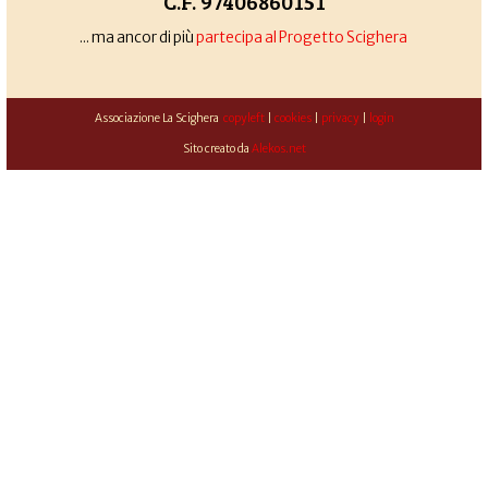
C.F. 97406860151
... ma ancor di più
partecipa al Progetto Scighera
Associazione La Scighera
copyleft
|
cookies
|
privacy
|
login
Sito creato da
Alekos.net