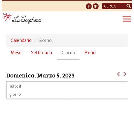
Form
di
Tog
ricerca
nav
Calendario
Giorno
Schede
Mese
Settimana
Giorno
(scheda
Anno
primarie
attiva)
Domenica, Marzo 5, 2023
Tutto il
giorno