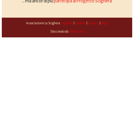
... ma ancor di più
partecipa al Progetto Scighera
Associazione La Scighera
copyleft
|
cookies
|
privacy
|
login
Sito creato da
Alekos.net