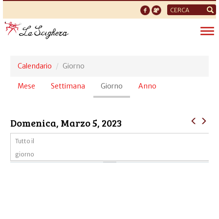
Form
di
Tog
ricerca
nav
Calendario
Giorno
Schede
Mese
Settimana
Giorno
(scheda
Anno
primarie
attiva)
Domenica, Marzo 5, 2023
Tutto il
giorno