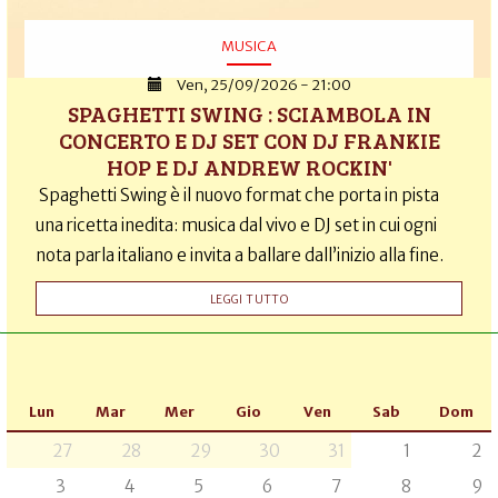
MUSICA
Ven, 25/09/2026 - 21:00
SPAGHETTI SWING : SCIAMBOLA IN
CONCERTO E DJ SET CON DJ FRANKIE
HOP E DJ ANDREW ROCKIN'
Spaghetti Swing è il nuovo format che porta in pista
una ricetta inedita: musica dal vivo e DJ set in cui ogni
nota parla italiano e invita a ballare dall’inizio alla fine.
LEGGI TUTTO
Lun
Mar
Mer
Gio
Ven
Sab
Dom
27
28
29
30
31
1
2
3
4
5
6
7
8
9