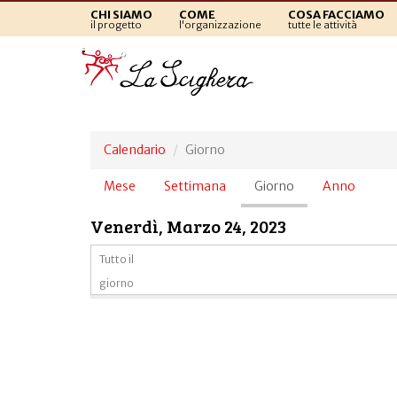
CHI SIAMO
COME
COSA FACCIAMO
il progetto
l'organizzazione
tutte le attività
Calendario
Giorno
Schede
Mese
Settimana
Giorno
(scheda
Anno
primarie
attiva)
Venerdì, Marzo 24, 2023
Tutto il
giorno