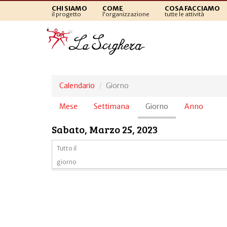
CHI SIAMO
COME
COSA FACCIAMO
il progetto
l'organizzazione
tutte le attività
Calendario
Giorno
Schede
Mese
Settimana
Giorno
(scheda
Anno
primarie
attiva)
Sabato, Marzo 25, 2023
Tutto il
giorno