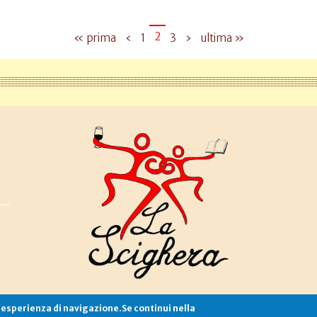
2
« prima
‹
1
3
›
ultima »
e esperienza di navigazione.Se continui nella
Associazione La Scighera
copyleft
|
cookies
|
privacy
|
login