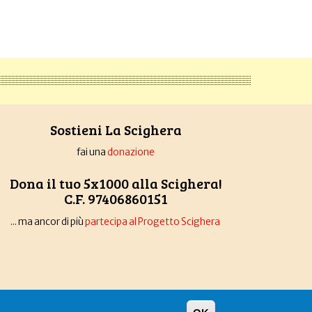
Sostieni La Scighera
fai una
donazione
Dona il tuo 5x1000 alla Scighera!
C.F. 97406860151
... ma ancor di più
partecipa al Progetto Scighera