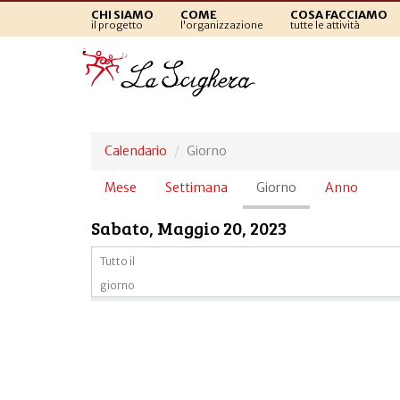
CHI SIAMO
COME
COSA FACCIAMO
il progetto
l'organizzazione
tutte le attività
Calendario
Giorno
Schede
Mese
Settimana
Giorno
(scheda
Anno
primarie
attiva)
Sabato, Maggio 20, 2023
Tutto il
giorno