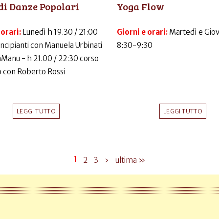
di Danze Popolari
Yoga Flow
 orari:
Lunedì h 19.30 / 21:00
Giorni e orari:
Martedì e Gio
incipianti con Manuela Urbinati
8:30-9:30
LaManu - h 21.00 / 22:30 corso
 con Roberto Rossi
LEGGI TUTTO
LEGGI TUTTO
1
2
3
›
ultima »