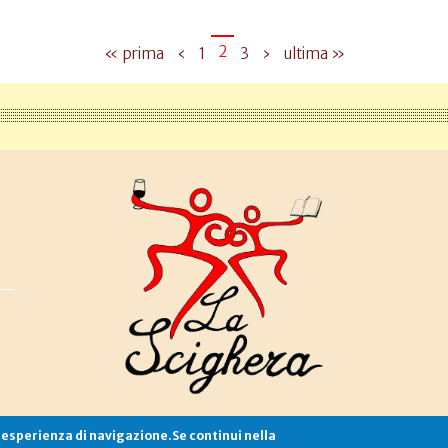
2
« prima
‹
1
3
›
ultima »
e esperienza di navigazione.Se continui nella
Associazione La Scighera
copyleft
|
cookies
|
privacy
|
login