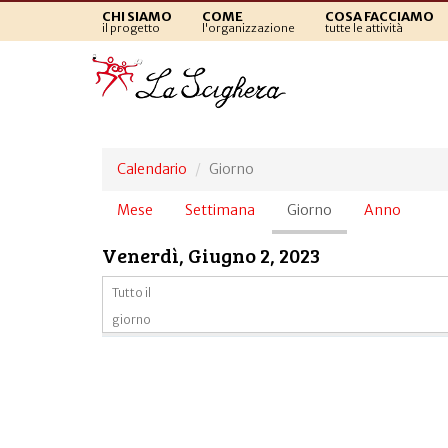
CHI SIAMO
COME
COSA FACCIAMO
il progetto
l'organizzazione
tutte le attività
Calendario
Giorno
Schede
Mese
Settimana
Giorno
(scheda
Anno
primarie
attiva)
Venerdì, Giugno 2, 2023
Tutto il
giorno