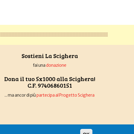
Sostieni La Scighera
fai una
donazione
Dona il tuo 5x1000 alla Scighera!
C.F. 97406860151
... ma ancor di più
partecipa al Progetto Scighera