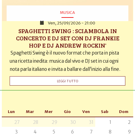
MUSICA
Ven, 25/09/2026 - 21:00
SPAGHETTI SWING : SCIAMBOLA IN
CONCERTO E DJ SET CON DJ FRANKIE
HOP E DJ ANDREW ROCKIN'
Spaghetti Swing è il nuovo format che porta in pista
una ricetta inedita: musica dal vivo e DJ set in cui ogni
nota parla italiano e invita a ballare dall’inizio alla fine.
LEGGI TUTTO
Lun
Mar
Mer
Gio
Ven
Sab
Dom
27
28
29
30
31
1
2
3
4
5
6
7
8
9