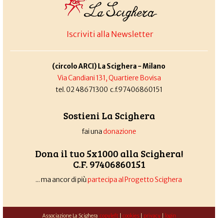
Iscriviti alla Newsletter
(circolo ARCI) La Scighera - Milano
Via Candiani 131, Quartiere Bovisa
tel. 02 48671300 c.f.97406860151
Sostieni La Scighera
fai una
donazione
Dona il tuo 5x1000 alla Scighera!
C.F. 97406860151
... ma ancor di più
partecipa al Progetto Scighera
Associazione La Scighera
copyleft
|
cookies
|
privacy
|
login