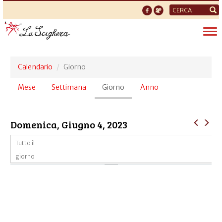
Form
di
Tog
ricerca
nav
Calendario
Giorno
Schede
Mese
Settimana
Giorno
(scheda
Anno
primarie
attiva)
Domenica, Giugno 4, 2023
Tutto il
giorno