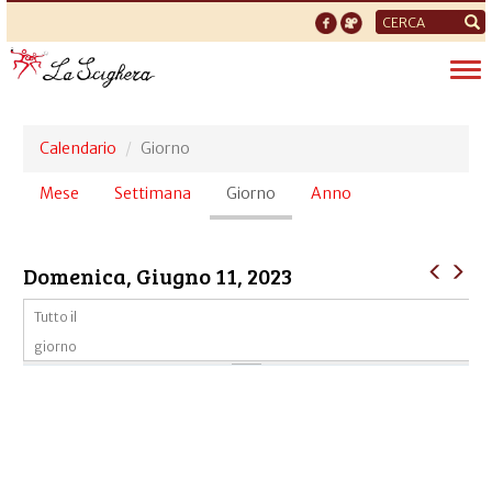
Form
di
Tog
ricerca
nav
Calendario
Giorno
Schede
Mese
Settimana
Giorno
(scheda
Anno
primarie
attiva)
Domenica, Giugno 11, 2023
Tutto il
giorno